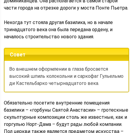
доминиканцев. Она располагается в самой старой
части города на отрезке дороги у моста Понте Пьетра.
Некогда тут стояла другая базилика, но в начале
тринадцатого века она была передана ордену, и
началось строительство нового здания.
Совет
Во внешнем оформлении в глаза бросается
высокий шпиль колокольни и саркофаг Гульельмо
ди Кастельбарко четырнадцатого века.
Обязательно посетите внутренние помещения
базилики – «горбуны Святой Анастасии» – гротескные
скульптурные композиции столь же известные, как и
горгулью Норт-Дама – будут рады любой компании.
Пол церкви также является предметом искусства –