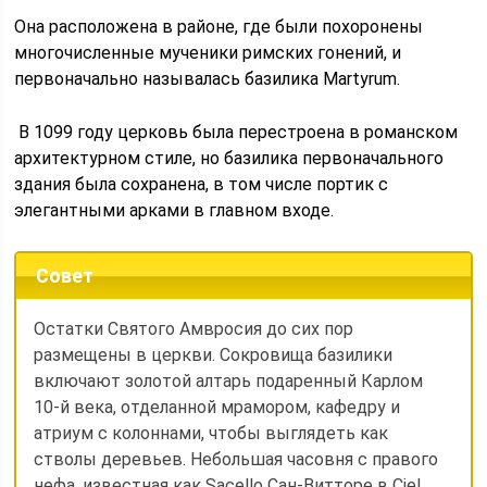
Она расположена в районе, где были похоронены
многочисленные мученики римских гонений, и
первоначально называлась базилика Martyrum.
В 1099 году церковь была перестроена в романском
архитектурном стиле, но базилика первоначального
здания была сохранена, в том числе портик с
элегантными арками в главном входе.
Совет
Остатки Святого Амвросия до сих пор
размещены в церкви. Сокровища базилики
включают золотой алтарь подаренный Карлом
10-й века, отделанной мрамором, кафедру и
атриум с колоннами, чтобы выглядеть как
стволы деревьев. Небольшая часовня с правого
нефа, известная как Sacello Сан-Витторе в Ciel