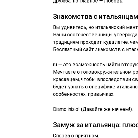
дружба, но главное — любовь.
Знакомства с итальянцами
Вы удивитесь, но итальянский мента
Наши соотечественницы утверждают
традициям проходит куда легче, че
Бесплатный сайт знакомств с италь
ru — это возможность найти втору
Мечтаете о головокружительном р
красавцем, чтобы впоследствии св
будет узнать о специфике итальянс
особенностях, привычках.
Diamo inizio! (Давайте же начнем!).
Замуж за итальянца: плю
Сперва о приятном.