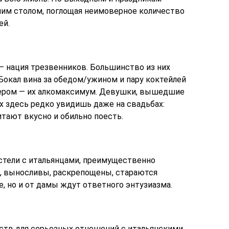
им столом, поглощая неимоверное количество
ей.
 нация трезвенников. Большинство из них
Бокал вина за обедом/ужином и пару коктейлей
чером — их алкомаксимум. Девушки, вышедшие
ых здесь редко увидишь даже на свадьбах:
ают вкусно и обильно поесть.
тели с итальянцами, преимущественно
, выносливы, раскрепощены, стараются
, но и от дамы ждут ответного энтузиазма.
мств для серьезных отношений с итальянскими