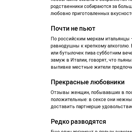
родственники собираются за больш
любовно приготовленных вкусност
Почти не пьют
По российским меркам итальянцы —
равнодушны к крепкому алкоголю. 
или бутылочек пива субботним ве
замуж в Италии, говорят, что пьян
выпивке местные жители предпочит
Прекрасные любовники
Отзывы женщин, побывавших в пос
положительные: в сексе они нежны
доставить партнерше удовольствие
Редко разводятся
Еще один аргумент в пользу знако