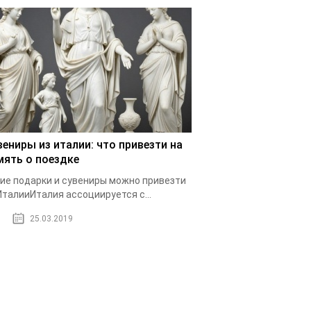
вениры из италии: что привезти на
мять о поездке
ие подарки и сувениры можно привезти
ИталииИталия ассоциируется с...
25.03.2019