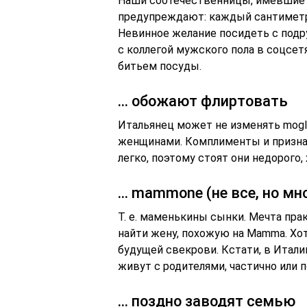
Наши соотечественницы, имевшие о
предупреждают: каждый сантиметр
Невинное желание посидеть с подр
с коллегой мужского пола в соцсет
битьем посуды.
… обожают флиртовать
Итальянец может не изменять mogli
женщинами. Комплименты и призна
легко, поэтому стоят они недорого
… mammone (не все, но мно
Т. е. маменькины сынки. Мечта прак
найти жену, похожую на Mamma. Хо
будущей свекрови. Кстати, в Итали
живут с родителями, частично или п
… поздно заводят семью