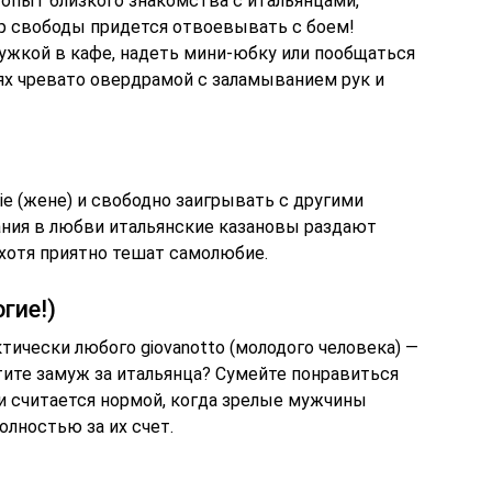
пыт близкого знакомства с итальянцами,
 свободы придется отвоевывать с боем!
ужкой в кафе, надеть мини-юбку или пообщаться
ях чревато овердрамой с заламыванием рук и
e (жене) и свободно заигрывать с другими
ния в любви итальянские казановы раздают
, хотя приятно тешат самолюбие.
гие!)
тически любого giovanotto (молодого человека) —
тите замуж за итальянца? Сумейте понравиться
и считается нормой, когда зрелые мужчины
олностью за их счет.