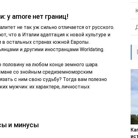
: у amore нет границ!
литет не так уж сильно отличается от русского.
, что в Италии адаптация к новой культуре и
м в остальных странах южной Европы.
янцами и другими иностранцами Worldating.
ю половину на любом конце земного шара.
омане со знойным средиземноморским
язать с ним свою судьбу? Тогда вам полезно
ких мужчин: их характере, личностных
сы и минусы
Ка
ис