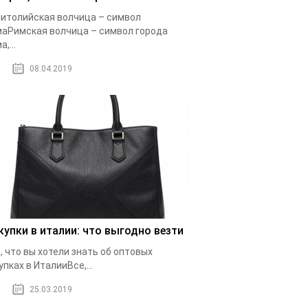
итолийская волчица – символ
аРимская волчица – символ города
,...
08.04.2019
купки в италии: что выгодно везти
, что вы хотели знать об оптовых
упках в ИталииВсе,...
25.03.2019