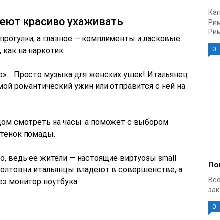
Кап
еют красиво ухаживать
Рим
Рима
 прогулки, а главное — комплименты и ласковые
0
 как на наркотик.
e mio»… Просто музыка для женских ушек! Итальянец
ой романтический ужин или отправится с ней на
ом смотреть на часы, а поможет с выбором
ттенок помады.
о, ведь ее жители — настоящие виртуозы small
По
болтовни итальянцы владеют в совершенстве, а
Все
ез монитор ноутбука.
зак
0