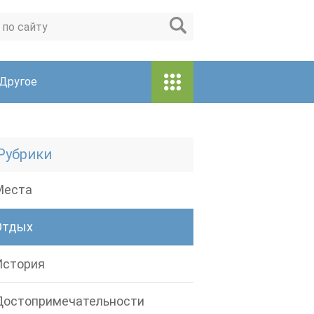
Другое
Рубрики
Места
Отдых
История
Достопримечательности